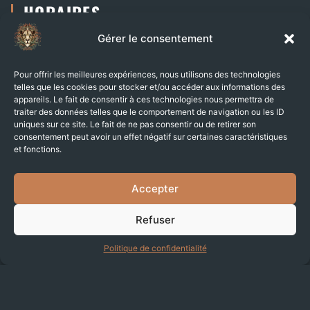
HORAIRES
Gérer le consentement
lun. 07:00–21:00
mar. 09:00–21:00
Pour offrir les meilleures expériences, nous utilisons des technologies
mer. 09:30–21:00
telles que les cookies pour stocker et/ou accéder aux informations des
appareils. Le fait de consentir à ces technologies nous permettra de
jeu. 10:00–21:00
traiter des données telles que le comportement de navigation ou les ID
ven. 07:00–20:30
uniques sur ce site. Le fait de ne pas consentir ou de retirer son
consentement peut avoir un effet négatif sur certaines caractéristiques
sam. 09:00–11:00
et fonctions.
dim. 09:00–11:00
Accepter
RÉSEAUX SOCIAUX
Refuser
Politique de confidentialité